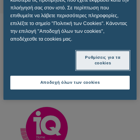
πλοήγησή σας στον ιστό. Σε περίπτωση που
επιθυμείτε να λάβετε περισσότερες πληροφορίες,
IQ Pregnancy Test
επιλέξτε το σημείο "Πολιτική των Cookies". Κάνοντας
την επιλογή "Αποδοχή όλων των cookies",
αποδέχεσθε τα cookies μας.
Το
iQ
είναι Νέας Γενιάς
Τεστ Εγκυμοσύνης
με
τεχνολογία διπλής μεθόδου ανίχνευσης
, και
αποτέλεσμα έως και
7 ημέρες πριν
από την
Ρυθμίσεις για τα
cookies
ημέρα καθυστέρησης
, παρέχοντας πάνω από
99% σταθερή ακρίβεια,
ακόμα και στην
πρόωρη
ανίχνευση.
Αποδοχή όλων των cookies
Go to the website >