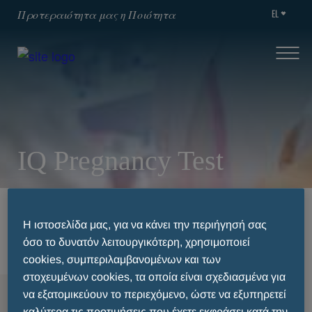
EL
Προτεραιότητα μας η Ποιότητα
IQ Pregnancy Test
HOME
ΘΕΡΑΠΕΥΤΙΚΈΣ ΚΑΤΗΓΟΡΊΕΣ
Η ιστοσελίδα μας, για να κάνει την περιήγησή σας
IQ PREGNANCY TEST
όσο το δυνατόν λειτουργικότερη, χρησιμοποιεί
cookies, συμπεριλαμβανομένων και των
στοχευμένων cookies, τα οποία είναι σχεδιασμένα για
να εξατομικεύουν το περιεχόμενο, ώστε να εξυπηρετεί
MENU
καλύτερα τις προτιμήσεις που έχετε εκφράσει κατά την