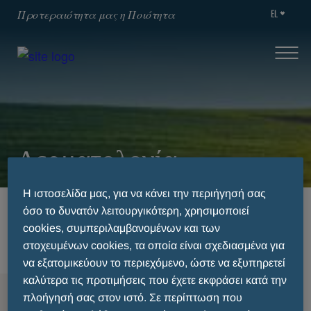
EL
Προτεραιότητα μας η Ποιότητα
Δερματολογία
Η ιστοσελίδα μας, για να κάνει την περιήγησή σας
HOME
ΘΕΡΑΠΕΥΤΙΚΈΣ ΚΑΤΗΓΟΡΊΕΣ
ΑΚΜΉ
όσο το δυνατόν λειτουργικότερη, χρησιμοποιεί
ΔΕΡΜΑΤΟΛΟΓΊΑ
cookies, συμπεριλαμβανομένων και των
στοχευμένων cookies, τα οποία είναι σχεδιασμένα για
να εξατομικεύουν το περιεχόμενο, ώστε να εξυπηρετεί
καλύτερα τις προτιμήσεις που έχετε εκφράσει κατά την
MENU
πλοήγησή σας στον ιστό. Σε περίπτωση που