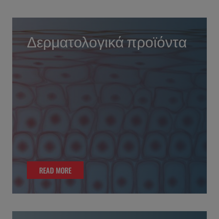
Δερματολογικά προϊόντα
READ MORE
READ MORE