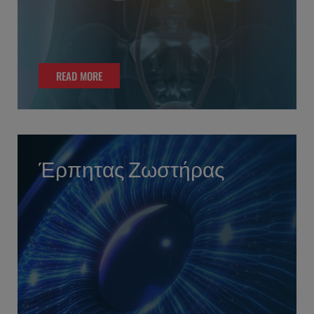
READ MORE
READ MORE
Έρπητας Ζωστήρας