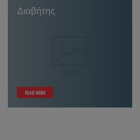
Διαβήτης
READ MORE
READ MORE