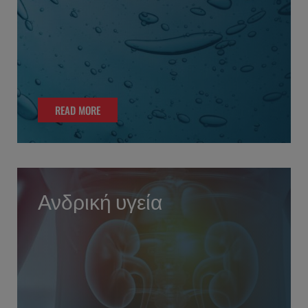
READ MORE
READ MORE
Ανδρική υγεία