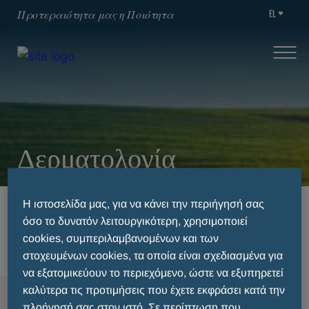
EL
Προτεραιότητα μας η Ποιότητα
Δερματολογία
Η ιστοσελίδα μας, για να κάνει την περιήγησή σας
HOME
ΘΕΡΑΠΕΥΤΙΚΈΣ ΚΑΤΗΓΟΡΊΕΣ
όσο το δυνατόν λειτουργικότερη, χρησιμοποιεί
ΞΗΡΟΔΕΡΜΊΑ/ΥΠΕΡΚΕΡΆΤΩΣΗ
ΔΕΡΜΑΤΟΛΟΓΊΑ
cookies, συμπεριλαμβανομένων και των
στοχευμένων cookies, τα οποία είναι σχεδιασμένα για
να εξατομικεύουν το περιεχόμενο, ώστε να εξυπηρετεί
καλύτερα τις προτιμήσεις που έχετε εκφράσει κατά την
MENU
πλοήγησή σας στον ιστό. Σε περίπτωση που