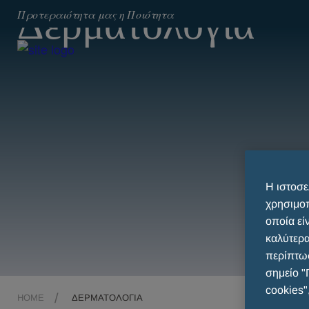
Δερματολογία
Προτεραιότητα μας η Ποιότητα
Η ιστοσε
χρησιμοπ
οποία εί
καλύτερα
περίπτωσ
σημείο "
cookies"
HOME
ΔΕΡΜΑΤΟΛΟΓΊΑ