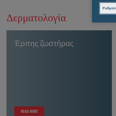
Ρυθμίσε
Δερματολογία
Έρπης ζωστήρας
READ MORE
READ MORE