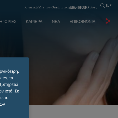
EL
MENARINI.COM
Ανακαλύψτε τον Όμιλο μας:
Χώρες
ΗΓΟΡΊΕΣ
ΚΑΡΙΈΡΑ
ΝΈΑ
ΕΠΙΚΟΙΝΩΝΊΑ
ργικότερη,
ies, τα
εξυπηρετεί
ν ιστό. Σε
τε το
των